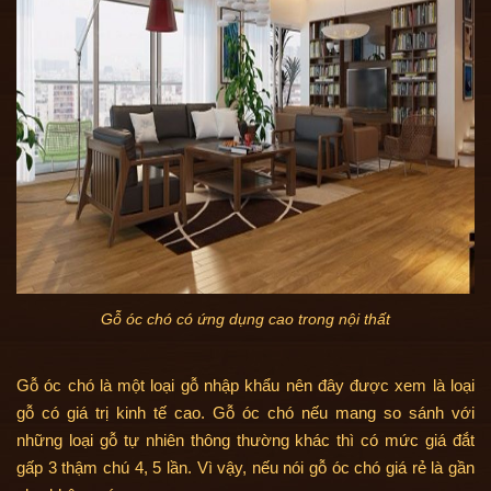
Gỗ óc chó có ứng dụng cao trong nội thất
Gỗ óc chó là một loại gỗ nhập khẩu nên đây được xem là loại
gỗ có giá trị kinh tế cao. Gỗ óc chó nếu mang so sánh với
những loại gỗ tự nhiên thông thường khác thì có mức giá đắt
gấp 3 thậm chú 4, 5 lần. Vì vậy, nếu nói gỗ óc chó giá rẻ là gần