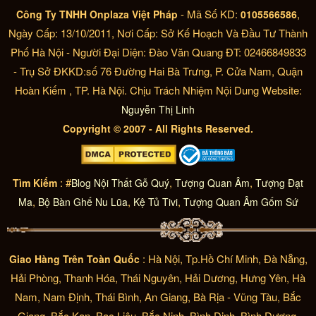
- Mã Số KD:
,
Công Ty TNHH Onplaza Việt Pháp
0105566586
Ngày Cấp: 13/10/2011, Nơi Cấp: Sở Kế Hoạch Và Đầu Tư Thành
Phố Hà Nội - Người Đại Diện: Đào Văn Quang ĐT: 02466849833
- Trụ Sở ĐKKD:số 76 Đường Hai Bà Trưng, P. Cửa Nam, Quận
Hoàn Kiếm , TP. Hà Nội. Chịu Trách Nhiệm Nội Dung Website:
Nguyễn Thị Linh
Copyright © 2007 - All Rights Reserved.
: #
,
,
Tìm Kiếm
Blog Nội Thất Gỗ Quý
Tượng Quan Âm
Tượng Đạt
,
,
,
Ma
Bộ Bàn Ghế Nu Lũa
Kệ Tủ Tivi
Tượng Quan Âm Gốm Sứ
: Hà Nội, Tp.Hồ Chí Minh, Đà Nẵng,
Giao Hàng Trên Toàn Quốc
Hải Phòng, Thanh Hóa, Thái Nguyên, Hải Dương, Hưng Yên, Hà
Nam, Nam Định, Thái Bình, An Giang, Bà Rịa - Vũng Tàu, Bắc
Giang, Bắc Kạn, Bạc Liêu, Bắc Ninh, Bình Định, Bình Dương,