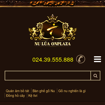
024.39.555.888
Quán âm bồ tát
Bàn ghế gỗ Nu
Gỗ nu nghiến là gì
Đồng hồ cây
Kệ tivi