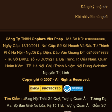
Đăng ký nhận tin
Kết nối với chúng tôi
- Mã Số KD:
,
Công Ty TNHH Onplaza Việt Pháp
0105566586
Ngày Cấp: 13/10/2011, Nơi Cấp: Sở Kế Hoạch Và Đầu Tư Thành
Phố Hà Nội - Người Đại Diện: Đào Văn Quang ĐT: 02466849833
- Trụ Sở ĐKKD:số 76 Đường Hai Bà Trưng, P. Cửa Nam, Quận
Hoàn Kiếm , TP. Hà Nội. Chịu Trách Nhiệm Nội Dung Website:
Nguyễn Thị Linh
Copyright © 2007 - All Rights Reserved.
: #
,
,
Tìm Kiếm
Blog Nội Thất Gỗ Quý
Tượng Quan Âm
Tượng Đạt
,
,
,
Ma
Bộ Bàn Ghế Nu Lũa
Kệ Tủ Tivi
Tượng Quan Âm Gốm Sứ