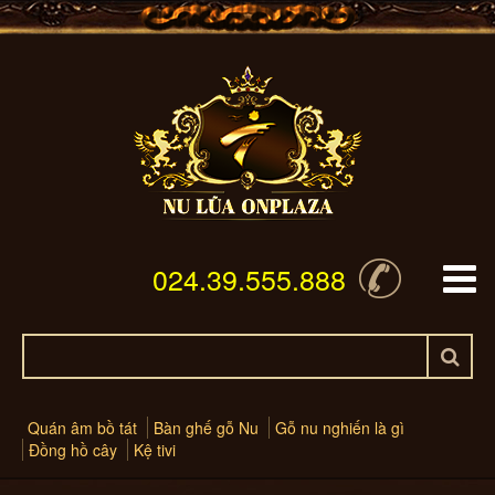
024.39.555.888
Quán âm bồ tát
Bàn ghế gỗ Nu
Gỗ nu nghiến là gì
Đồng hồ cây
Kệ tivi