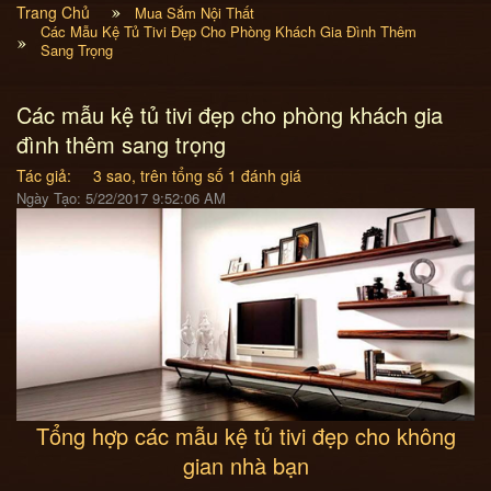
Trang Chủ
Mua Sắm Nội Thất
Các Mẫu Kệ Tủ Tivi Đẹp Cho Phòng Khách Gia Đình Thêm
Sang Trọng
Các mẫu kệ tủ tivi đẹp cho phòng khách gia
đình thêm sang trọng
Tác giả:
3
sao, trên tổng số
1
đánh giá
Ngày Tạo: 5/22/2017 9:52:06 AM
Tổng hợp các mẫu kệ tủ tivi đẹp cho không
gian nhà bạn