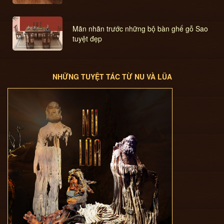
Mãn nhãn trước những bộ bàn ghế gỗ Sao
tuyệt đẹp
NHỮNG TUYỆT TÁC TỪ NU VÀ LŨA