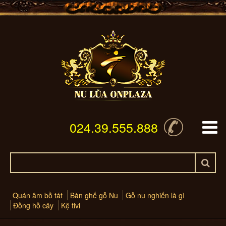
024.39.555.888
Quán âm bồ tát
Bàn ghế gỗ Nu
Gỗ nu nghiến là gì
Đồng hồ cây
Kệ tivi