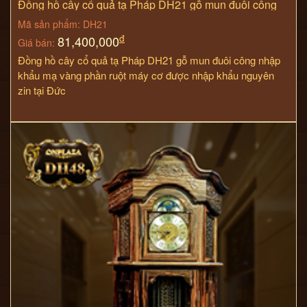
Đồng hồ cây cổ quả tạ Pháp DH21 gỗ mun đuôi công
nhập khẩu mạ vàng
Mã sản phẩm: DH21
đ
81,400,000
Giá bán:
Đồng hồ cây cổ quả tạ Pháp DH21 gỗ mun đuôi công nhập
khẩu mạ vàng
phần ruột máy cơ được nhập khẩu nguyên
zin tại Đức