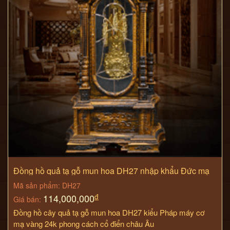
Đồng hồ quả tạ gỗ mun hoa DH27 nhập khẩu Đức mạ
vàng
Mã sản phẩm: DH27
đ
114,000,000
Giá bán:
Đồng hồ cây quả tạ gỗ mun hoa DH27 kiểu Pháp máy cơ
mạ vàng 24k phong cách cổ điển châu Âu