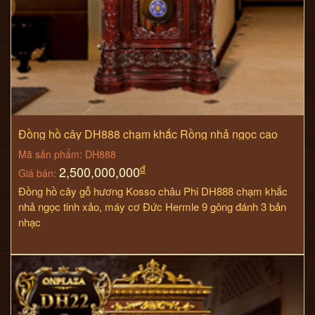
Đồng hồ cây DH888 chạm khắc Rồng nhả ngọc cao
cấp
Mã sản phẩm: DH888
đ
2,500,000,000
Giá bán:
Đồng hồ cây gỗ hương Kosso châu Phi DH888 chạm khắc
nhả ngọc tinh xảo, máy cơ Đức Hermle 9 gông đánh 3 bản
nhạc