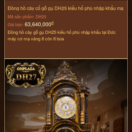
Đồng hồ cây cổ gỗ gụ DH25 kiểu hổ phù nhập khẩu mạ
vàng 24k
Mã sản phẩm: DH25
đ
63,640,000
Giá bán:
Đồng hồ cây gỗ gụ DH25 kiểu hổ phù nhập khẩu tại Đức
máy cơ mạ vàng 8 côn 8 búa