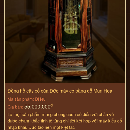
Đồng hồ cây cổ của Đức máy cơ bằng gỗ Mun Hoa
DH48
Mã sản phẩm: DH48
đ
55,000,000
Giá bán:
Là một sản phẩm mang phong cách cổ điển với phần vỏ
được chạm khắc tinh tế từng chi tiết kết hợp với máy kiểu cổ
nhập khẩu Đức tạo nên một kiệt tác