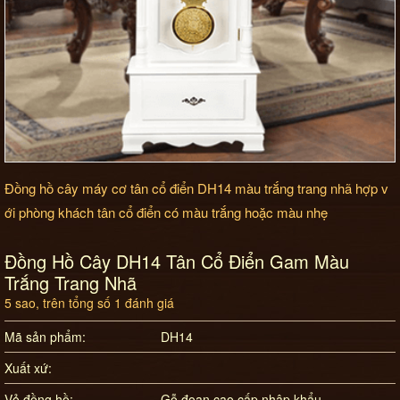
Đồng hồ cây máy cơ tân cổ điển DH14 màu trắng trang nhã hợp v
ới phòng khách tân cổ điển có màu trắng hoặc màu nhẹ
Đồng Hồ Cây DH14 Tân Cổ Điển Gam Màu
Trắng Trang Nhã
5
sao, trên tổng số
1
đánh giá
Mã sản phẩm:
DH14
Xuất xứ:
Vỏ đồng hồ:
Gỗ đoạn cao cấp nhập khẩu